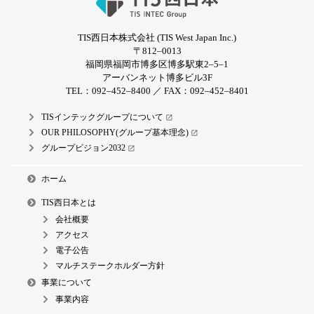
TIS西日本株式会社 (TIS West Japan Inc.)
〒812‒0013
福岡県福岡市博多区博多駅東2‒5‒1
アーバンネット博多ビル3F
TEL：092‒452‒8400 ／ FAX：092‒452‒8401
TISインテックグループについて
open_in_new
OUR PHILOSOPHY(グループ基本理念)
open_in_new
グループビジョン2032
open_in_new
ホーム
TIS西日本とは
会社概要
アクセス
電子公告
マルチステークホルダー方針
事業について
事業内容