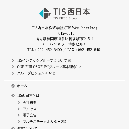
TIS西日本株式会社 (TIS West Japan Inc.)
〒812‒0013
福岡県福岡市博多区博多駅東2‒5‒1
アーバンネット博多ビル3F
TEL：092‒452‒8400 ／ FAX：092‒452‒8401
TISインテックグループについて
open_in_new
OUR PHILOSOPHY(グループ基本理念)
open_in_new
グループビジョン2032
open_in_new
ホーム
TIS西日本とは
会社概要
アクセス
電子公告
マルチステークホルダー方針
事業について